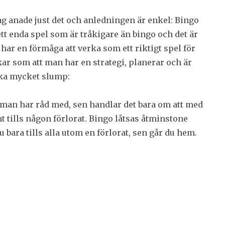
ag anade just det och anledningen är enkel: Bingo
 ett enda spel som är tråkigare än bingo och det är
har en förmåga att verka som ett riktigt spel för
ar som att man har en strategi, planerar och är
ika mycket slump:
t man har råd med, sen handlar det bara om att med
t tills någon förlorat. Bingo låtsas åtminstone
u bara tills alla utom en förlorat, sen går du hem.