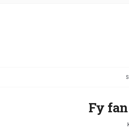
S
Fy fan