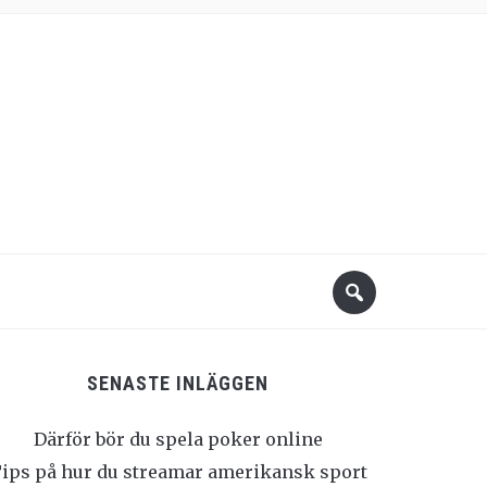
SENASTE INLÄGGEN
Därför bör du spela poker online
ips på hur du streamar amerikansk sport