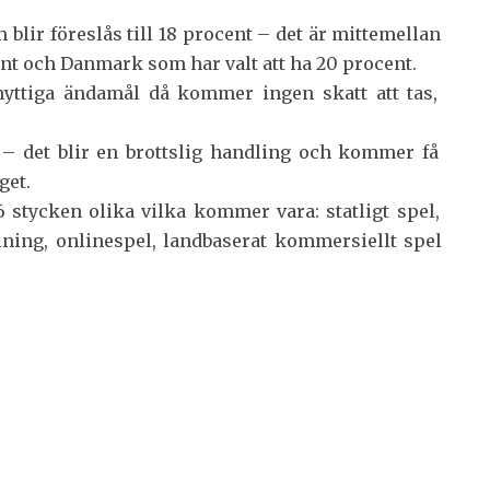
blir föreslås till 18 procent – det är mittemellan
ent och Danmark som har valt att ha 20 procent.
ttiga ändamål då kommer ingen skatt att tas,
.
s – det blir en brottslig handling och kommer få
get.
 stycken olika vilka kommer vara: statligt spel,
lning, onlinespel, landbaserat kommersiellt spel