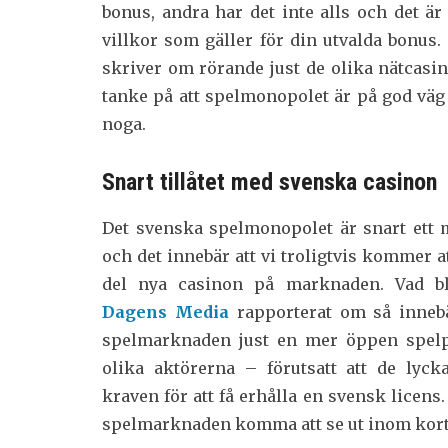
bonus, andra har det inte alls och det är 
villkor som gäller för din utvalda bonus
skriver om rörande just de olika nätcas
tanke på att spelmonopolet är på god väg 
noga.
Snart tillåtet med svenska casinon
Det svenska spelmonopolet är snart ett 
och det innebär att vi troligtvis kommer a
del nya casinon på marknaden. Vad b
Dagens Media
rapporterat om så inneb
spelmarknaden just en mer öppen spelp
olika aktörerna – förutsatt att de lyck
kraven för att få erhålla en svensk licens
spelmarknaden komma att se ut inom kort