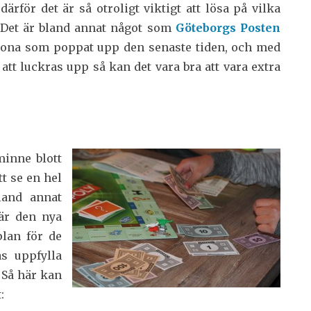
därför det är så otroligt viktigt att lösa på vilka
. Det är bland annat något som
Göteborgs Posten
inona som poppat upp den senaste tiden, och med
att luckras upp så kan det vara bra att vara extra
minne blott
tt se en hel
land annat
är den nya
lan för de
as uppfylla
. Så här kan
: