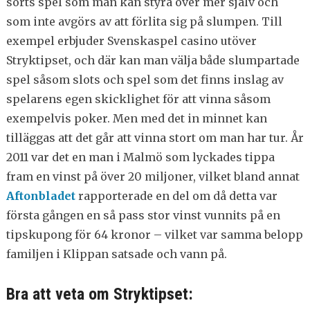
sorts spel som man kan styra över mer själv och
som inte avgörs av att förlita sig på slumpen. Till
exempel erbjuder Svenskaspel casino utöver
Stryktipset, och där kan man välja både slumpartade
spel såsom slots och spel som det finns inslag av
spelarens egen skicklighet för att vinna såsom
exempelvis poker. Men med det in minnet kan
tilläggas att det går att vinna stort om man har tur. År
2011 var det en man i Malmö som lyckades tippa
fram en vinst på över 20 miljoner, vilket bland annat
Aftonbladet
rapporterade en del om då detta var
första gången en så pass stor vinst vunnits på en
tipskupong för 64 kronor – vilket var samma belopp
familjen i Klippan satsade och vann på.
Bra att veta om Stryktipset: