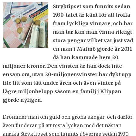
Stryktipset som funnits sedan
1930-talet är känt för att trolla
fram lyckliga vinnare, och har
man tur kan man vinna riktigt
stora pengar vilket var just vad
en man i Malmö gjord
e år 2011
då han kammade hem 20
miljoner kronor. Den vinsten är han dock inte
ensam om, utan 20-miljonersvinster har dykt upp
lite titt som tätt under åren och även vinter på
lägre miljonbelopp såsom en familj i Klippan
gjorde nyligen.
Drömmer man om guld och gröna skogar, och därför
även funderar på att testa lyckan med det nästan
anrika Stryktipset som funnits i Sverige sedan 1930-