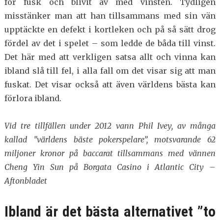
för fusk och blivit av med vinsten. Tydligen
misstänker man att han tillsammans med sin vän
upptäckte en defekt i kortleken och på så sätt drog
fördel av det i spelet – som ledde de båda till vinst.
Det här med att verkligen satsa allt och vinna kan
ibland slå till fel, i alla fall om det visar sig att man
fuskat. Det visar också att även världens bästa kan
förlora ibland.
Vid tre tillfällen under 2012 vann Phil Ivey, av många
kallad ”världens bäste pokerspelare”, motsvarande 62
miljoner kronor på baccarat tillsammans med vännen
Cheng Yin Sun på Borgata Casino i Atlantic City –
Aftonbladet
Ibland är det bästa alternativet ”to