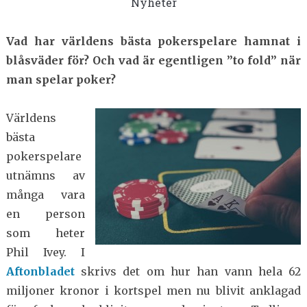
Nyheter
Vad har världens bästa pokerspelare hamnat i
blåsväder för? Och vad är egentligen ”to fold” när
man spelar poker?
Världens
bästa
pokerspelare
utnämns av
många vara
en person
som heter
Phil Ivey. I
Aftonbladet
skrivs det om hur han vann hela 62
miljoner kronor i kortspel men nu blivit anklagad