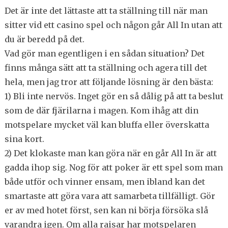
Det är inte det lättaste att ta ställning till när man
sitter vid ett casino spel och någon går All In utan att
du är beredd på det.
Vad gör man egentligen i en sådan situation? Det
finns många sätt att ta ställning och agera till det
hela, men jag tror att följande lösning är den bästa:
1) Bli inte nervös. Inget gör en så dålig på att ta beslut
som de där fjärilarna i magen. Kom ihåg att din
motspelare mycket väl kan bluffa eller överskatta
sina kort.
2) Det klokaste man kan göra när en går All In är att
gadda ihop sig. Nog för att poker är ett spel som man
både utför och vinner ensam, men ibland kan det
smartaste att göra vara att samarbeta tillfälligt. Gör
er av med hotet först, sen kan ni börja försöka slå
varandra igen. Om alla raisar har motspelaren