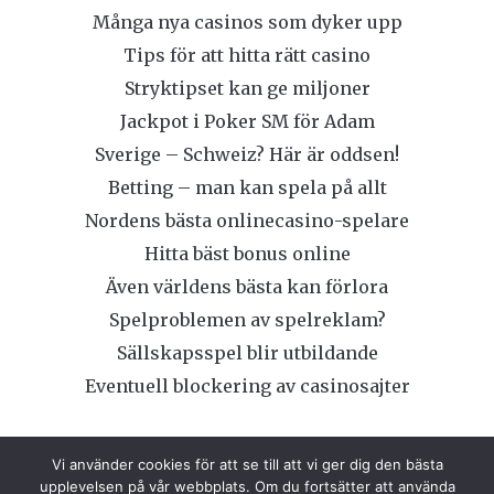
Många nya casinos som dyker upp
Tips för att hitta rätt casino
Stryktipset kan ge miljoner
Jackpot i Poker SM för Adam
Sverige – Schweiz? Här är oddsen!
Betting – man kan spela på allt
Nordens bästa onlinecasino-spelare
Hitta bäst bonus online
Även världens bästa kan förlora
Spelproblemen av spelreklam?
Sällskapsspel blir utbildande
Eventuell blockering av casinosajter
Vi använder cookies för att se till att vi ger dig den bästa
upplevelsen på vår webbplats. Om du fortsätter att använda