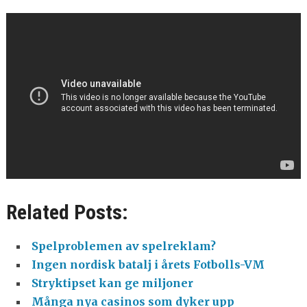
Related Posts:
Spelproblemen av spelreklam?
Ingen nordisk batalj i årets Fotbolls-VM
Stryktipset kan ge miljoner
Många nya casinos som dyker upp